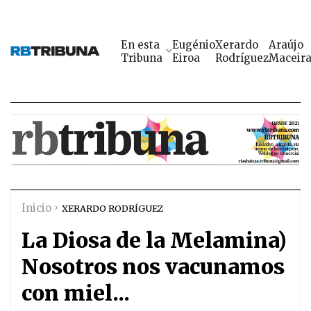
En esta
Eugénio
Xerardo
Araújo
Tribuna
Eiroa
Rodríguez
Maceir
Inicio
XERARDO RODRÍGUEZ
La Diosa de la Melamina)
Nosotros nos vacunamos
con miel...