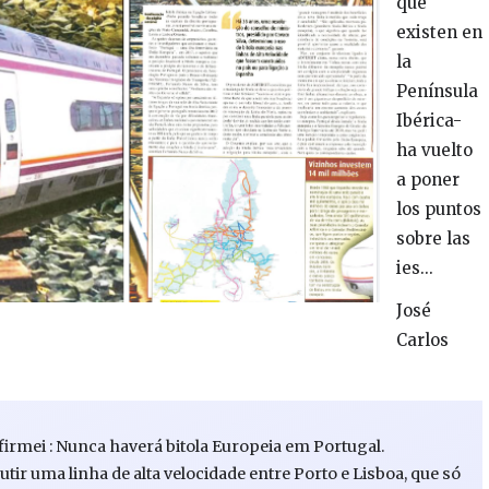
que
existen en
la
Península
Ibérica-
ha vuelto
a poner
los puntos
sobre las
ies...
José
Carlos
e afirmei : Nunca haverá bitola Europeia em Portugal.
r uma linha de alta velocidade entre Porto e Lisboa, que só