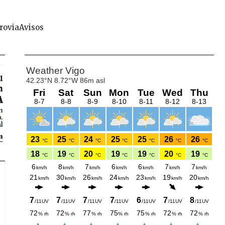
rovia
Avisos