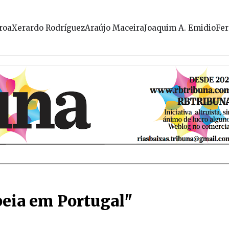
roa
Xerardo Rodríguez
Araújo Maceira
Joaquim A. Emidio
Fer
peia em Portugal"