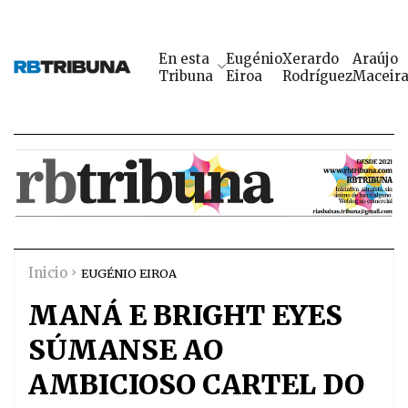
En esta
Eugénio
Xerardo
Araújo
Tribuna
Eiroa
Rodríguez
Maceir
Inicio
EUGÉNIO EIROA
MANÁ E BRIGHT EYES
SÚMANSE AO
AMBICIOSO CARTEL DO