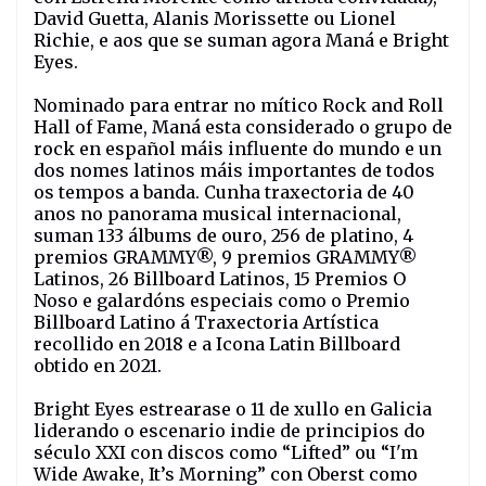
David Guetta, Alanis Morissette ou Lionel
Richie, e aos que se suman agora Maná e Bright
Eyes.
Nominado para entrar no mítico Rock and Roll
Hall of Fame, Maná esta considerado o grupo de
rock en español máis influente do mundo e un
dos nomes latinos máis importantes de todos
os tempos a banda. Cunha traxectoria de 40
anos no panorama musical internacional,
suman 133 álbums de ouro, 256 de platino, 4
premios GRAMMY®, 9 premios GRAMMY®
Latinos, 26 Billboard Latinos, 15 Premios O
Noso e galardóns especiais como o Premio
Billboard Latino á Traxectoria Artística
recollido en 2018 e a Icona Latin Billboard
obtido en 2021.
Bright Eyes estrearase o 11 de xullo en Galicia
liderando o escenario indie de principios do
século XXI con discos como “Lifted” ou “I'm
Wide Awake, It’s Morning” con Oberst como