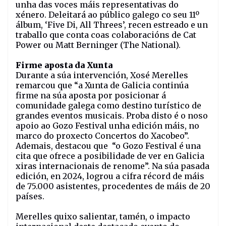
unha das voces máis representativas do
xénero. Deleitará ao público galego co seu 11º
álbum, ‘Five Di, All Threes’, recen estreado e un
traballo que conta coas colaboracións de Cat
Power ou Matt Berninger (The National).
Firme aposta da Xunta
Durante a súa intervención, Xosé Merelles
remarcou que “a Xunta de Galicia continúa
firme na súa aposta por posicionar á
comunidade galega como destino turístico de
grandes eventos musicais. Proba disto é o noso
apoio ao Gozo Festival unha edición máis, no
marco do proxecto Concertos do Xacobeo”.
Ademais, destacou que
“o Gozo Festival é una
cita que ofrece a posibilidade de ver en Galicia
xiras internacionais de renome”. Na súa pasada
edición, en 2024, logrou a cifra récord de máis
de 75.000 asistentes, procedentes de máis de 20
países.
Merelles quixo salientar, tamén, o impacto