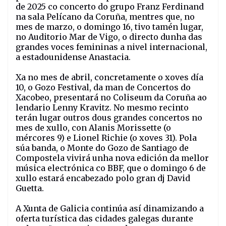
de 2025 co concerto do grupo Franz Ferdinand
na sala Pelícano da Coruña, mentres que, no
mes de marzo, o domingo 16, tivo tamén lugar,
no Auditorio Mar de Vigo, o directo dunha das
grandes voces femininas a nivel internacional,
a estadounidense Anastacia.
Xa no mes de abril, concretamente o xoves día
10, o Gozo Festival, da man de Concertos do
Xacobeo, presentará no Coliseum da Coruña ao
lendario Lenny Kravitz. No mesmo recinto
terán lugar outros dous grandes concertos no
mes de xullo, con Alanis Morissette (o
mércores 9) e Lionel Richie (o xoves 31). Pola
súa banda, o Monte do Gozo de Santiago de
Compostela vivirá unha nova edición da mellor
música electrónica co BBF, que o domingo 6 de
xullo estará encabezado polo gran dj David
Guetta.
A Xunta de Galicia continúa así dinamizando a
oferta turística das cidades galegas durante