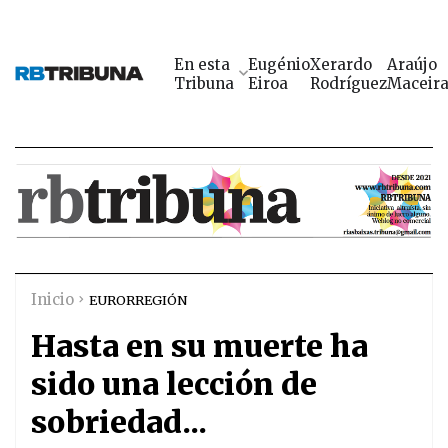
En esta
Eugénio
Xerardo
Araújo
Tribuna
Eiroa
Rodríguez
Maceir
Inicio
EURORREGIÓN
Hasta en su muerte ha
sido una lección de
sobriedad...