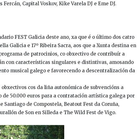
 Fercán, Capital Voskov, Kike Varela DJ e Eme DJ.
dario FEST Galicia deste ano, xa que é o último dos catro
ella Galicia e 17º Ribeira Sacra, aos que a Xunta destina en
programa de patrocinios, co obxectivo de contribuír a
án con características singulares e distintivas, amosando
lento musical galego e favorecendo a descentralización da
s obxectivos cos da liña autonómica de subvencións a
o de 50.000 euros para a contratación artística galega por
de Santiago de Compostela, Beatout Fest da Coruña,
urallón de Son en Silleda e The Wild Fest de Vigo.