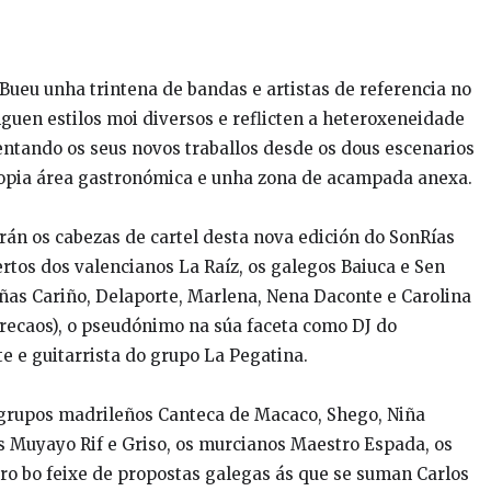
Bueu unha trintena de bandas e artistas de referencia no
guen estilos moi diversos e reflicten a heteroxeneidade
entando os seus novos traballos desde os dous escenarios
propia área gastronómica e unha zona de acampada anexa.
arán os cabezas de cartel desta nova edición do SonRías
rtos dos valencianos La Raíz, os galegos Baiuca e Sen
eñas Cariño, Delaporte, Marlena, Nena Daconte e Carolina
srecaos), o pseudónimo na súa faceta como DJ do
e e guitarrista do grupo La Pegatina.
grupos madrileños Canteca de Macaco, Shego, Niña
ás Muyayo Rif e Griso, os murcianos Maestro Espada, os
tro bo feixe de propostas galegas ás que se suman Carlos