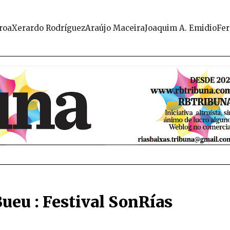
roa
Xerardo Rodríguez
Araújo Maceira
Joaquim A. Emidio
Fer
Bueu : Festival SonRías