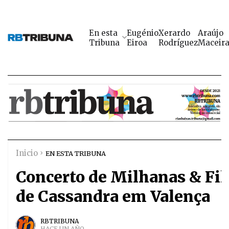
En esta
Eugénio
Xerardo
Araújo
Tribuna
Eiroa
Rodríguez
Maceir
Inicio
EN ESTA TRIBUNA
Concerto de Milhanas & Fil
de Cassandra em Valença
RBTRIBUNA
HACE UN AÑO