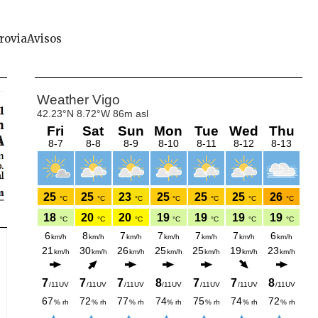
rovia
Avisos