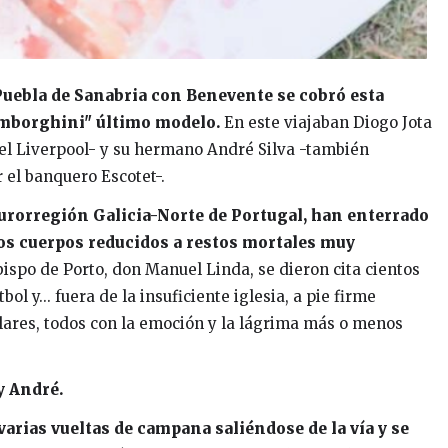
 Puebla de Sanabria con Benevente se cobró esta
amborghini" último modelo.
En este viajaban Diogo Jota
del Liverpool- y su hermano André Silva -también
 el banquero Escotet-.
Eurorregión Galicia-Norte de Portugal, han enterrado
los cuerpos reducidos a restos mortales muy
 Obispo de Porto, don Manuel Linda, se dieron cita cientos
l y... fuera de la insuficiente iglesia, a pie firme
lares, todos con la emoción y la lágrima más o menos
 y André.
arias vueltas de campana saliéndose de la vía y se