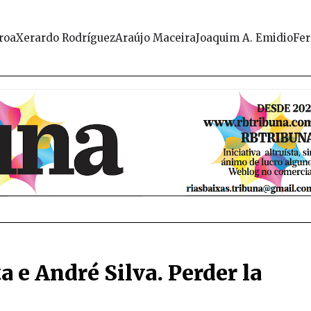
roa
Xerardo Rodríguez
Araújo Maceira
Joaquim A. Emidio
Fer
a e André Silva. Perder la