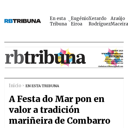
En esta
Eugénio
Xerardo
Araújo
Tribuna
Eiroa
Rodríguez
Maceir
Inicio
EN ESTA TRIBUNA
A Festa do Mar pon en
valor a tradición
mariñeira de Combarro