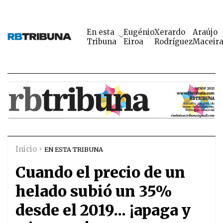
En esta
Eugénio
Xerardo
Araújo
Tribuna
Eiroa
Rodríguez
Maceir
Inicio
EN ESTA TRIBUNA
Cuando el precio de un
helado subió un 35%
desde el 2019... ¡apaga y