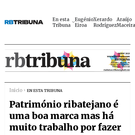
En esta
Eugénio
Xerardo
Araújo
Tribuna
Eiroa
Rodríguez
Maceir
Inicio
EN ESTA TRIBUNA
Património ribatejano é
uma boa marca mas há
muito trabalho por fazer