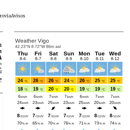
rovia
Avisos