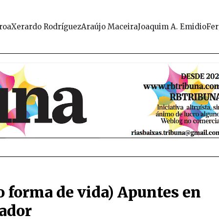
roa
Xerardo Rodríguez
Araújo Maceira
Joaquim A. Emidio
Fer
mo forma de vida) Apuntes en
rador