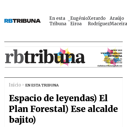
En esta
Eugénio
Xerardo
Araújo
Tribuna
Eiroa
Rodríguez
Maceir
Inicio
EN ESTA TRIBUNA
Espacio de leyendas) El
Plan Forestal) Ese alcalde
bajito)