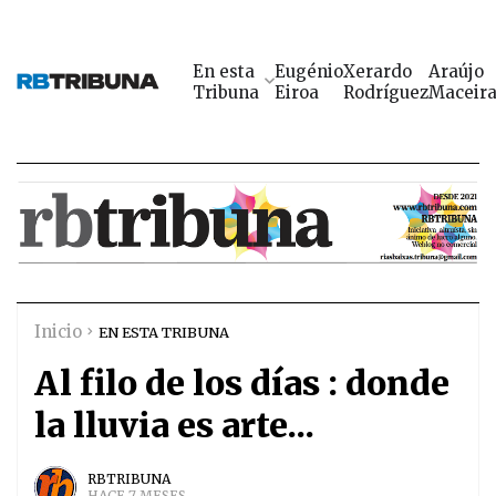
En esta
Eugénio
Xerardo
Araújo
Tribuna
Eiroa
Rodríguez
Maceir
Inicio
EN ESTA TRIBUNA
Al filo de los días : donde
la lluvia es arte...
RBTRIBUNA
HACE 7 MESES