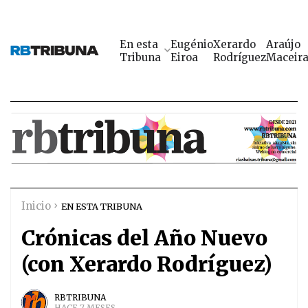
En esta
Eugénio
Xerardo
Araújo
Tribuna
Eiroa
Rodríguez
Maceir
Inicio
EN ESTA TRIBUNA
Crónicas del Año Nuevo
(con Xerardo Rodríguez)
RBTRIBUNA
HACE 7 MESES