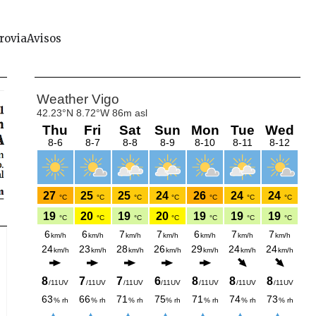
rovia
Avisos