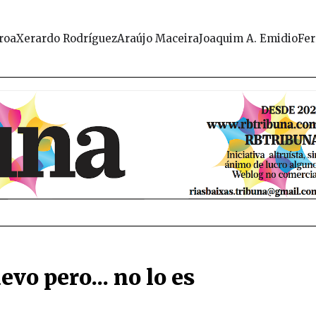
roa
Xerardo Rodríguez
Araújo Maceira
Joaquim A. Emidio
Fer
vo pero... no lo es