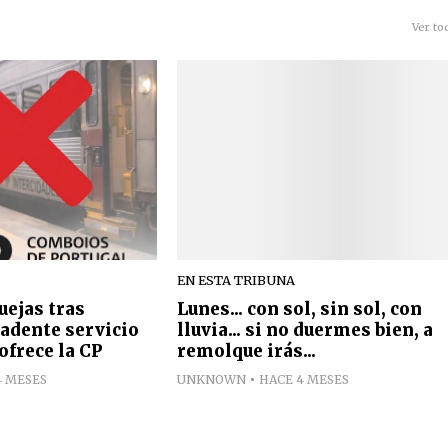
Ver to
EN ESTA TRIBUNA
quejas tras
Lunes... con sol, sin sol, con
ecadente servicio
lluvia... si no duermes bien, a
ofrece la CP
remolque irás...
4 MESES
UNKNOWN
HACE 4 MESES