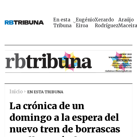
En esta
Eugénio
Xerardo
Araújo
Tribuna
Eiroa
Rodríguez
Maceir
Inicio
EN ESTA TRIBUNA
La crónica de un
domingo a la espera del
nuevo tren de borrascas