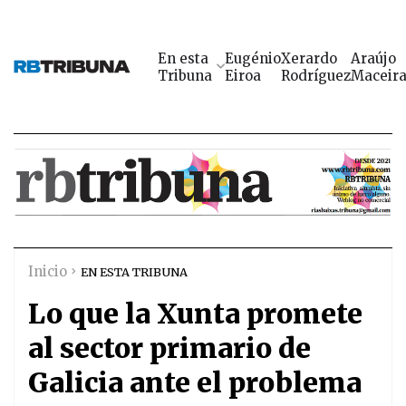
En esta
Eugénio
Xerardo
Araújo
Tribuna
Eiroa
Rodríguez
Maceir
Inicio
EN ESTA TRIBUNA
Lo que la Xunta promete
al sector primario de
Galicia ante el problema