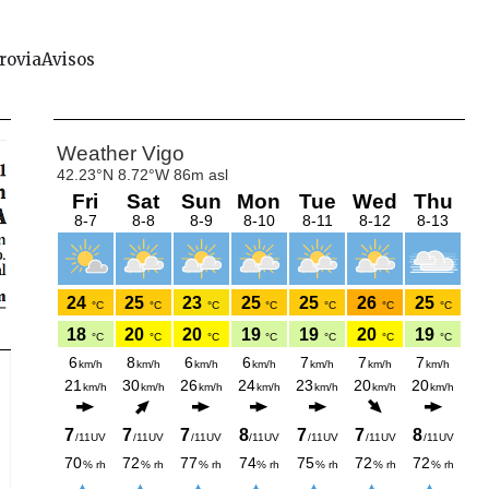
rovia
Avisos