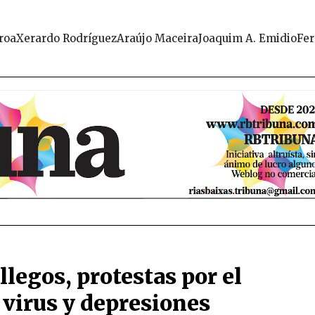
roa
Xerardo Rodríguez
Araújo Maceira
Joaquim A. Emidio
Fer
legos, protestas por el
 virus y depresiones