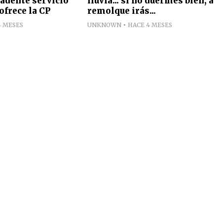
ecadente servicio
lluvia... si no duermes bien, a
ofrece la CP
remolque irás...
4 MESES
UNKNOWN
HACE 4 MESES