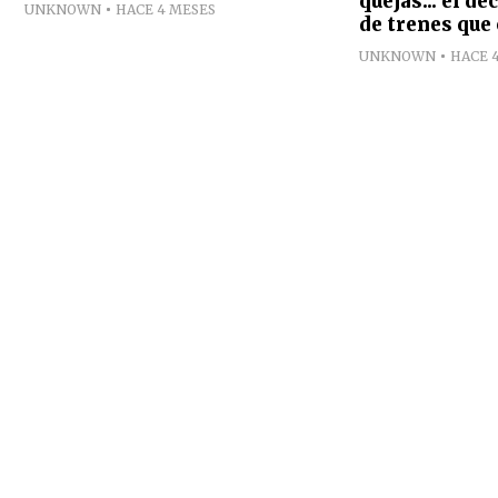
quejas... el d
UNKNOWN
HACE 4 MESES
de trenes que 
UNKNOWN
HACE 