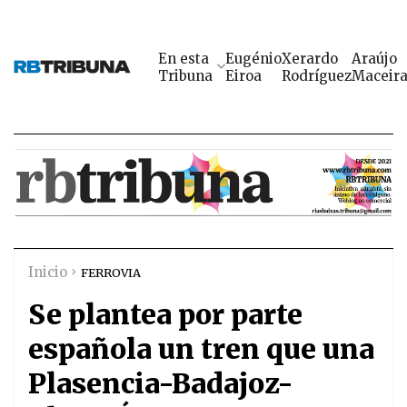
En esta
Eugénio
Xerardo
Araújo
Tribuna
Eiroa
Rodríguez
Maceir
Inicio
FERROVIA
Se plantea por parte
española un tren que una
Plasencia-Badajoz-