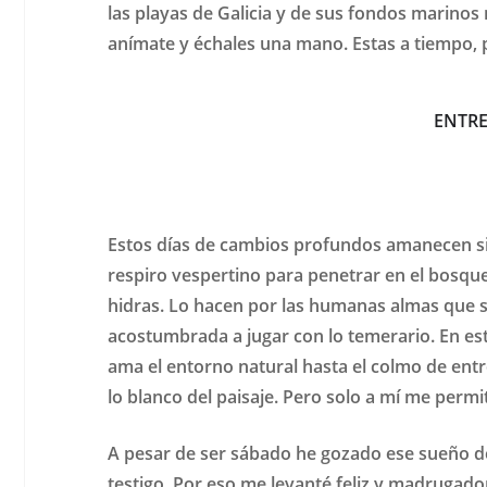
las playas de Galicia y de sus fondos marino
anímate y échales una mano. Estas a tiempo, 
ENTRE
Estos días de cambios profundos amanecen s
respiro vespertino para penetrar en el bosque 
hidras. Lo hacen por las humanas almas que se
acostumbrada a jugar con lo temerario. En e
ama el entorno natural hasta el colmo de en
lo blanco del paisaje. Pero solo a mí me permi
A pesar de ser sábado he gozado ese sueño de
testigo. Por eso me levanté feliz y madrugador