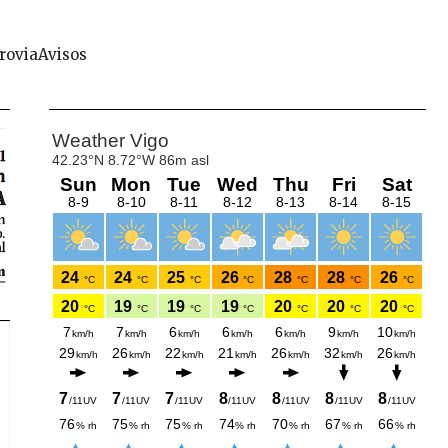
rovia
Avisos