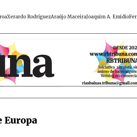
roa
Xerardo Rodríguez
Araújo Maceira
Joaquim A. Emidio
Fer
de Europa