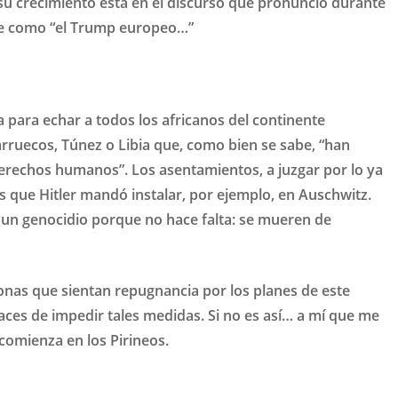
 su crecimiento está en el discurso que pronunció durante
arle como “el Trump europeo…”
 para echar a todos los africanos del continente
uecos, Túnez o Libia que, como bien se sabe, “han
rechos humanos”. Los asentamientos, a juzgar por lo ya
s que Hitler mandó instalar, por ejemplo, en Auschwitz.
 un genocidio porque no hace falta: se mueren de
as que sientan repugnancia por los planes de este
aces de impedir tales medidas. Si no es así… a mí que me
omienza en los Pirineos.