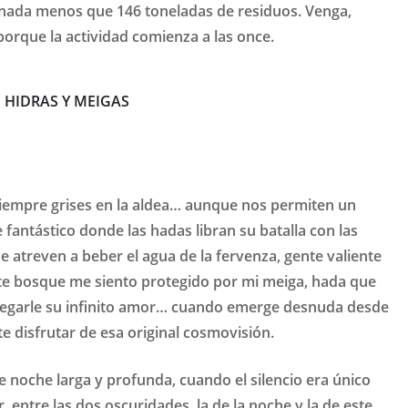
s nada menos que 146 toneladas de residuos. Venga,
porque la actividad comienza a las once.
 HIDRAS Y MEIGAS
iempre grises en la aldea… aunque nos permiten un
fantástico donde las hadas libran su batalla con las
 atreven a beber el agua de la fervenza, gente valiente
ste bosque me siento protegido por mi meiga, hada que
tregarle su infinito amor… cuando emerge desnuda desde
te disfrutar de esa original cosmovisión.
 noche larga y profunda, cuando el silencio era único
, entre las dos oscuridades, la de la noche y la de este