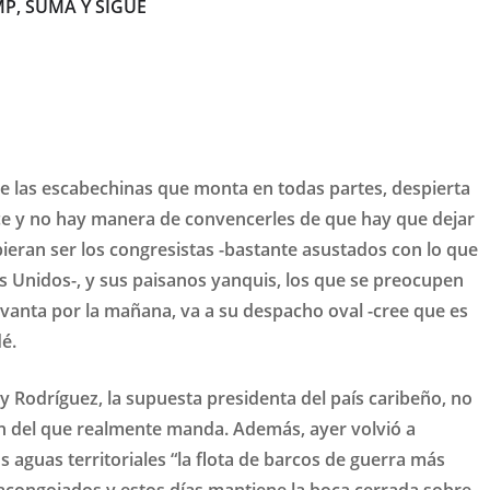
P, SUMA Y SIGUE
de las escabechinas que monta en todas partes, despierta
once y no hay manera de convencerles de que hay que dejar
bieran ser los congresistas -bastante asustados con lo que
s Unidos-, y sus paisanos yanquis, los que se preocupen
evanta por la mañana, va a su despacho oval -cree que es
é.
y Rodríguez, la supuesta presidenta del país caribeño, no
ón del que realmente manda. Además, ayer volvió a
s aguas territoriales “la flota de barcos de guerra más
acongojados y estos días mantiene la boca cerrada sobre