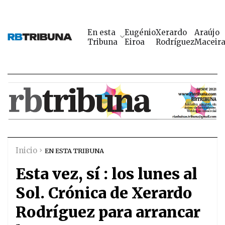
En esta
Eugénio
Xerardo
Araújo
Tribuna
Eiroa
Rodríguez
Maceir
Inicio
EN ESTA TRIBUNA
Esta vez, sí : los lunes al
Sol. Crónica de Xerardo
Rodríguez para arrancar