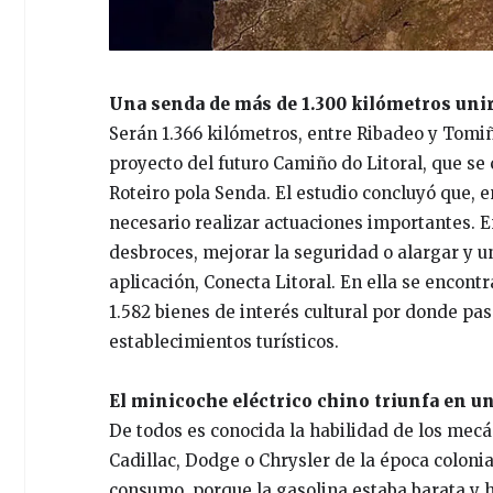
Una senda de más de 1.300 kilómetros unirá
Serán 1.366 kilómetros, entre Ribadeo y Tomiñ
proyecto del futuro Camiño do Litoral, que s
Roteiro pola Senda. El estudio concluyó que, e
necesario realizar actuaciones importantes. E
desbroces, mejorar la seguridad o alargar y u
aplicación, Conecta Litoral. En ella se encont
1.582 bienes de interés cultural por donde pasa
establecimientos turísticos.
El minicoche eléctrico chino triunfa en u
De todos es conocida la habilidad de los mecá
Cadillac, Dodge o Chrysler de la época coloni
consumo, porque la gasolina estaba barata y 