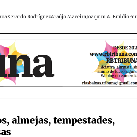
roa
Xerardo Rodríguez
Araújo Maceira
Joaquim A. Emidio
Fer
os, almejas, tempestades,
sas