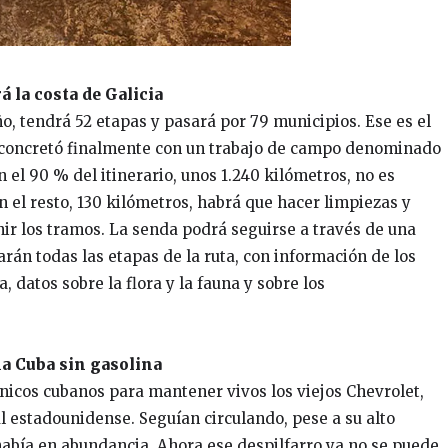
 la costa de Galicia
o, tendrá 52 etapas y pasará por 79 municipios. Ese es el
e concretó finalmente con un trabajo de campo denominado
n el 90 % del itinerario, unos 1.240 kilómetros, no es
n el resto, 130 kilómetros, habrá que hacer limpiezas y
nir los tramos. La senda podrá seguirse a través de una
rarán todas las etapas de la ruta, con información de los
, datos sobre la flora y la fauna y sobre los
na Cuba sin gasolina
nicos cubanos para mantener vivos los viejos Chevrolet,
al estadounidense. Seguían circulando, pese a su alto
había en abundancia. Ahora ese despilfarro ya no se puede