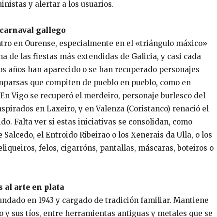
nistas y alertar a los usuarios.
 carnaval gallego
entro en Ourense, especialmente en el «triángulo máxico»
na de las fiestas más extendidas de Galicia, y casi cada
imos años han aparecido o se han recuperado personajes
mparsas que compiten de pueblo en pueblo, como en
 En Vigo se recuperó el merdeiro, personaje burlesco del
inspirados en Laxeiro, y en Valenza (Coristanco) renació el
o. Falta ver si estas iniciativas se consolidan, como
Salcedo, el Entroido Ribeirao o los Xenerais da Ulla, o los
queiros, felos, cigarróns, pantallas, máscaras, boteiros o
 al arte en plata
 fundado en 1943 y cargado de tradición familiar. Mantiene
o y sus tíos, entre herramientas antiguas y metales que se