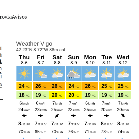
rovia
Avisos