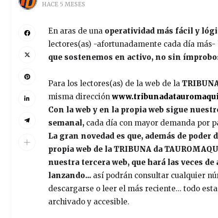
HACE 5 MESES
En aras de una
operatividad más fácil y lógi
lectores(as) -afortunadamente cada día más-
que sostenemos en activo, no sin ímprobo
Para los lectores(as) de la web de la
TRIBUNA
misma dirección
www.tribunadatauromaqu
Con la web y en la propia web sigue nuest
semanal,
cada día con mayor demanda por pa
La gran novedad es que, además de poder d
propia web de la TRIBUNA da TAUROMAQUIA, 
nuestra tercera web, que hará las veces d
lanzando...
así podrán consultar cualquier n
descargarse o leer el más reciente... todo estar
archivado y accesible.