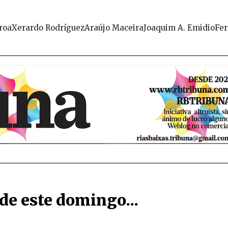
roa
Xerardo Rodríguez
Araújo Maceira
Joaquim A. Emidio
Fer
 de este domingo...