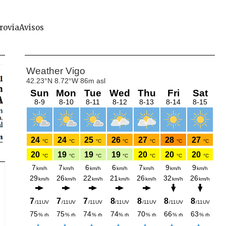
rovia
Avisos