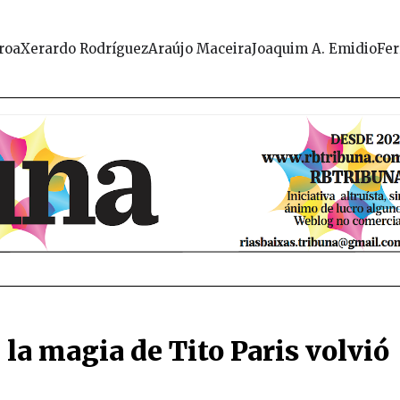
roa
Xerardo Rodríguez
Araújo Maceira
Joaquim A. Emidio
Fer
 la magia de Tito Paris volvió