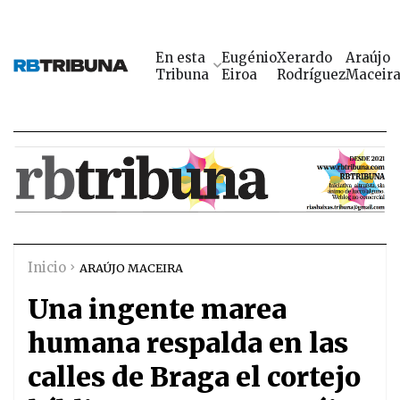
En esta
Eugénio
Xerardo
Araújo
Tribuna
Eiroa
Rodríguez
Maceir
Inicio
ARAÚJO MACEIRA
Una ingente marea
humana respalda en las
calles de Braga el cortejo