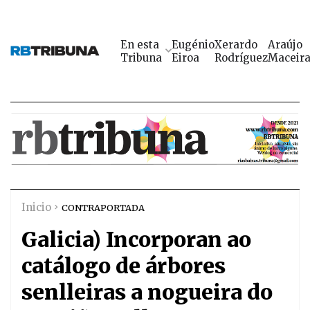
En esta
Eugénio
Xerardo
Araújo
Tribuna
Eiroa
Rodríguez
Maceir
Inicio
CONTRAPORTADA
Galicia) Incorporan ao
catálogo de árbores
senlleiras a nogueira do