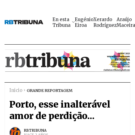
En esta
Eugénio
Xerardo
Araújo
Tribuna
Eiroa
Rodríguez
Maceir
Inicio
GRANDE REPORTAGEM
Porto, esse inalterável
amor de perdição...
RBTRIBUNA
HACE 2 AÑOS