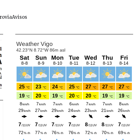
rovia
Avisos