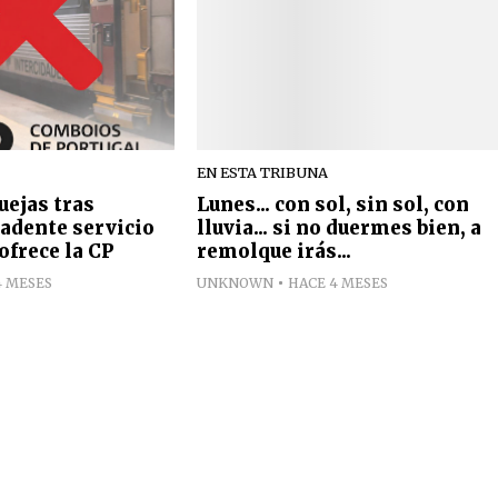
EN ESTA TRIBUNA
quejas tras
Lunes... con sol, sin sol, con
ecadente servicio
lluvia... si no duermes bien, a
ofrece la CP
remolque irás...
4 MESES
UNKNOWN
HACE 4 MESES