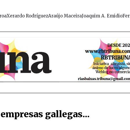
roa
Xerardo Rodríguez
Araújo Maceira
Joaquim A. Emidio
Fer
empresas gallegas...