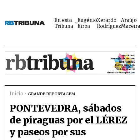
En esta
Eugénio
Xerardo
Araújo
Tribuna
Eiroa
Rodríguez
Maceir
Inicio
GRANDE REPORTAGEM
PONTEVEDRA, sábados
de piraguas por el LÉREZ
y paseos por sus