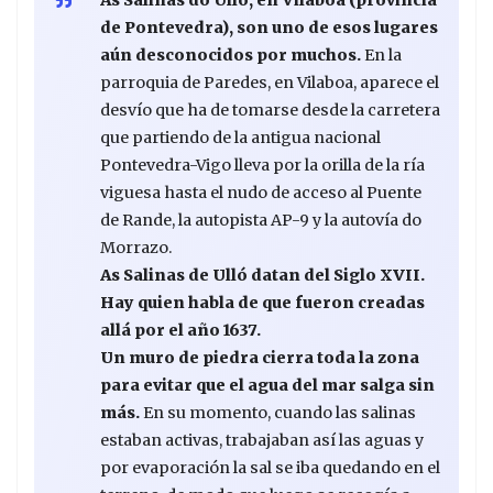
As Salinas do Ulló, en Vilaboa (provincia
de Pontevedra), son uno de esos lugares
aún desconocidos por muchos.
En la
parroquia de Paredes, en Vilaboa, aparece el
desvío que ha de tomarse desde la carretera
que partiendo de la antigua nacional
Pontevedra-Vigo lleva por la orilla de la ría
viguesa hasta el nudo de acceso al Puente
de Rande, la autopista AP-9 y la autovía do
Morrazo.
As Salinas de Ulló datan del Siglo XVII.
Hay quien habla de que fueron creadas
allá por el año 1637.
Un muro de piedra cierra toda la zona
para evitar que el agua del mar salga sin
más.
En su momento, cuando las salinas
estaban activas, trabajaban así las aguas y
por evaporación la sal se iba quedando en el