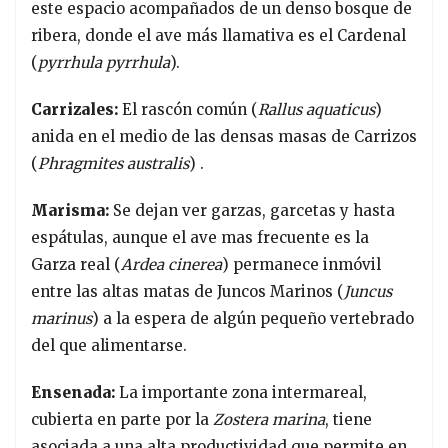
este espacio acompañados de un denso bosque de
ribera, donde el ave más llamativa es el Cardenal
(
pyrrhula pyrrhula
).
Carrizales:
El rascón común (
Rallus aquaticus
)
anida en el medio de las densas masas de Carrizos
(
Phragmites australis
) .
Marisma:
Se dejan ver garzas, garcetas y hasta
espátulas, aunque el ave mas frecuente es la
Garza real (
Ardea cinerea
) permanece inmóvil
entre las altas matas de Juncos Marinos (
Juncus
marinus
) a la espera de algún pequeño vertebrado
del que alimentarse.
Ensenada:
La importante zona intermareal,
cubierta en parte por la
Zostera marina
, tiene
asociada a una alta productividad que permite en