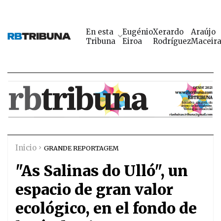
En esta
Eugénio
Xerardo
Araújo
Tribuna
Eiroa
Rodríguez
Maceir
Inicio
GRANDE REPORTAGEM
"As Salinas do Ulló", un
espacio de gran valor
ecológico, en el fondo de