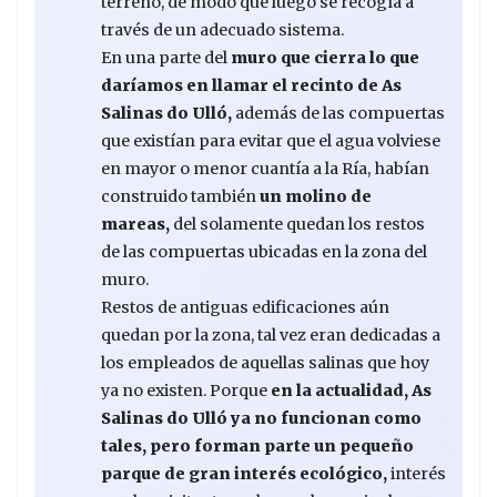
terreno, de modo que luego se recogía a
través de un adecuado sistema.
En una parte del
muro que cierra lo que
daríamos en llamar el recinto de As
Salinas do Ulló,
además de las compuertas
que existían para evitar que el agua volviese
en mayor o menor cuantía a la Ría, habían
construido también
un molino de
mareas,
del solamente quedan los restos
de las compuertas ubicadas en la zona del
muro.
Restos de antiguas edificaciones aún
quedan por la zona, tal vez eran dedicadas a
los empleados de aquellas salinas que hoy
ya no existen. Porque
en la actualidad, As
Salinas do Ulló ya no funcionan como
tales, pero forman parte un pequeño
parque de gran interés ecológico,
interés