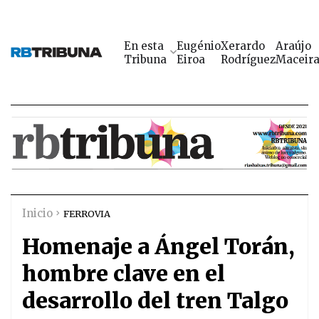
En esta
Eugénio
Xerardo
Araújo
Tribuna
Eiroa
Rodríguez
Maceir
Inicio
FERROVIA
Homenaje a Ángel Torán,
hombre clave en el
desarrollo del tren Talgo