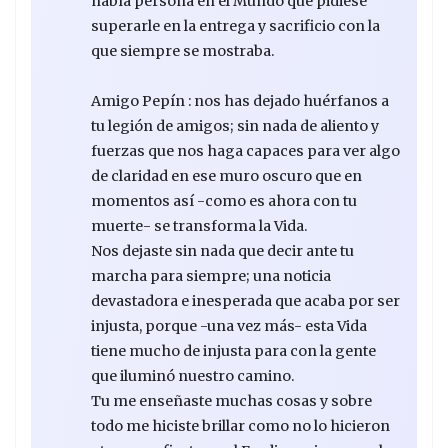
había persona en el Mundo que pidiese
superarle en la entrega y sacrificio con la
que siempre se mostraba.
Amigo Pepín : nos has dejado huérfanos a
tu legión de amigos; sin nada de aliento y
fuerzas que nos haga capaces para ver algo
de claridad en ese muro oscuro que en
momentos así -como es ahora con tu
muerte- se transforma la Vida.
Nos dejaste sin nada que decir ante tu
marcha para siempre; una noticia
devastadora e inesperada que acaba por ser
injusta, porque -una vez más- esta Vida
tiene mucho de injusta para con la gente
que iluminó nuestro camino.
Tu me enseñaste muchas cosas y sobre
todo me hiciste brillar como no lo hicieron