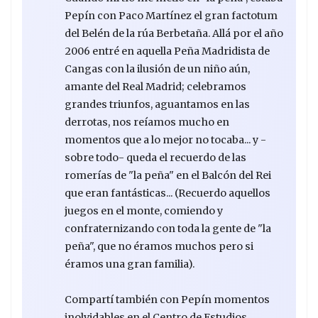
Pepín con Paco Martínez el gran factotum
del Belén de la rúa Berbetaña. Allá por el año
2006 entré en aquella Peña Madridista de
Cangas con la ilusión de un niño aún,
amante del Real Madrid; celebramos
grandes triunfos, aguantamos en las
derrotas, nos reíamos mucho en
momentos que a lo mejor no tocaba... y -
sobre todo- queda el recuerdo de las
romerías de "la peña" en el Balcón del Rei
que eran fantásticas... (Recuerdo aquellos
juegos en el monte, comiendo y
confraternizando con toda la gente de "la
peña", que no éramos muchos pero si
éramos una gran familia).
Compartí también con Pepín momentos
inolvidables en el Centro de Estudios