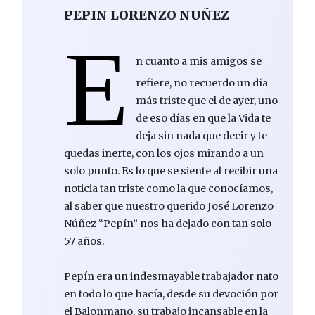
PEPIN LORENZO NUÑEZ
E
n cuanto a mis amigos se
refiere, no recuerdo un día
más triste que el de ayer, uno
de eso días en que la Vida te
deja sin nada que decir y te
quedas inerte, con los ojos mirando a un
solo punto. Es lo que se siente al recibir una
noticia tan triste como la que conocíamos,
al saber que nuestro querido José Lorenzo
Núñez “Pepín” nos ha dejado con tan solo
57 años.
Pepín era un indesmayable trabajador nato
en todo lo que hacía, desde su devoción por
el Balonmano, su trabajo incansable en la