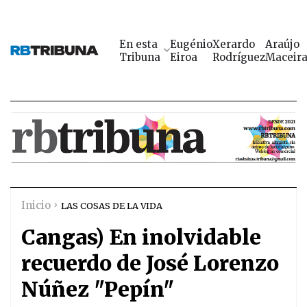
En esta
Eugénio
Xerardo
Araújo
Tribuna
Eiroa
Rodríguez
Maceir
Inicio
LAS COSAS DE LA VIDA
Cangas) En inolvidable
recuerdo de José Lorenzo
Núñez "Pepín"